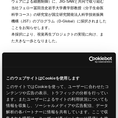
ウェアによる細胞制御）に、JIG-SAWと共同で取り組む
当社フェロー冨田浩史岩手大学農学部教授（分子生命医
科学コース）の研究室が国立研究開発法人科学技術振興
機構（JST）のプログラム（D-Global）に採択されました
ことをお知らせします。
本採択により、視覚再生プロジェクトの実現に向け、ま
た大きな一歩となりました。
https://www.jst.go.jp/program/startupkikin/deeptech/project2025
本プログラムの採択により、視覚再生プロジェクトは、
今後、本格的な治験・臨床等に向けて、より具体的かつ
このウェブサイトはCookieを使用します
大きな一歩を踏み出すことになります。
このサイトではCookieを使って、ユーザーに合わせたコ
JIG-SAWは、視覚再生プロジェクトに、独自の信号制御
ンテンツや広告の表示、トラフィックの分析を行ってい
技術とソフトウェア開発（NEW VISION技術は、既に日
ます。またユーザーによるサイトの利用状況についても
本・米国・中国・欧州５カ国（イギリス、フランス、ド
情報を収集し、ソーシャルメディアや広告配信、データ
イツ、スイス、フィンランド）等で特許取得済）を担当
解析の各パートナーに情報を共有しています。ここで収
しています。