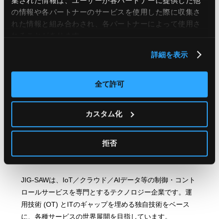
集された情報は、ユーザーが各パートナーに提供した他
の情報や各パートナーのサービスを使用した際に収集さ
JIG-SAW – NEW VISIONプロジェクト
れた情報と組み合わされ、各パートナーによって使用さ
https://www.newvision-prj.com
れることがあります。
詳細を表示
関連プレスリリース
https://www.iwate-u.ac.jp/info/news/2025/09/006957.html
全て許可
今後も、全く新しいカタチの再生医療として、多くの
人々に貢献すべく、引き続きグローバルでの実用化に向
カスタム化
けての取り組みを進めてまいります。
拒否
JIG-SAWについて
JIG-SAWは、IoT／クラウド／AIデータ等の制御・コント
ロールサービスを専門とするテクノロジー企業です。運
用技術 (OT) とITのギャップを埋める独自技術をベース
に、各種サービスの世界展開を目指しています。